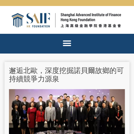
Skip
to
content
邂逅北歐，深度挖掘諾貝爾故鄉的可
持續競爭力源泉