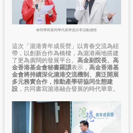
林同學和黃同學代表學員分享活動感悟
這次「滬港青年成長營」以青春交流為紐
帶，以創新合作為橋樑，為滬港兩地搭建
了更為廣闊的發展平台。
高金副院長、
高
金香港基金會秘書
羅譞
表示，
高金香港基
金會將持續深化滬港交流機制、廣泛開展
多元務實合作，推動產學研協同生態建
設
，共同書寫滬港融合發展的時代華章。