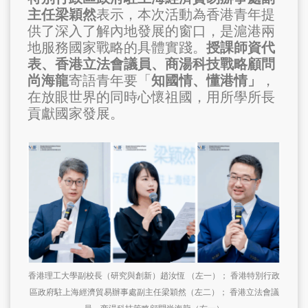
主任梁穎然
表示，本次活動為香港青年提
供了深入了解內地發展的窗口，是滬港兩
地服務國家戰略的具體實踐。
授課師資代
表、香港立法會議員、商湯科技戰略顧問
尚海龍
寄語青年要「
知國情、懂港情」
，
在放眼世界的同時心懷祖國，用所學所長
貢獻國家發展。
香港理工大學副校長（研究與創新）趙汝恆 （左一）； 香港特別行政
區政府駐上海經濟貿易辦事處副主任梁穎然（左二）； 香港立法會議