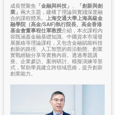
成長營聚焦
「金融與科技」
、
「創新與創
業」
兩大主題，建構了理論與實踐深度融
合的課程體系。
上海交通大學上海高級金
融學院（高金/SAIF)執行院長、高金香港
基金會董事程仕軍教授
介紹，本次課程內
容既涵蓋金融基礎知識、中國資本市場發
展脈絡等理論課程，又包含金融賦能科技
創新的路徑、人工智慧的前沿動態、創業
實戰經驗分享等實務內容。透過專題講
座、企業參訪、案例研討、模擬演練等形
式，幫助學員建立跨領域思維，提升創新
創業能力。