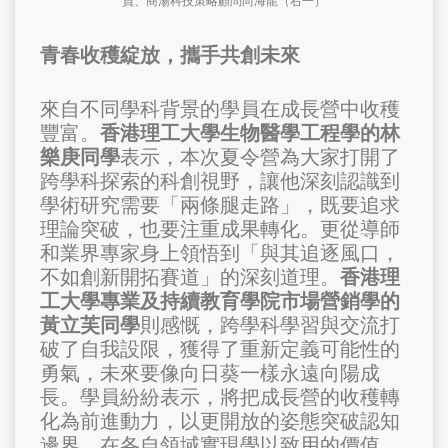
員、商湯科技策略顧問尚海龍（右一）
青春收穫綻放，攜手共創未來
來自不同學科背景的學員在成長營中收穫
豐富。
香港理工大學生物醫學工程學的林
樂庚同學
表示，本次夏令營為大家打開了
跨學科探索的科創視野，讓他深刻認識到
學術研究需要「兩條腿走路」，既要追求
理論突破，也要注重成果轉化。更從導師
和業界專家身上領悟到「與其追逐風口，
不如創新開拓賽道」的深刻道理。
香港理
工大學專業及持續教育學院市場營銷學的
黃立芙同學
則感慨，跨學科學習與交流打
破了自我設限，獲得了重新定義可能性的
勇氣，未來要像向日葵一樣永遠向陽成
長。學員紛紛表示，將把成長營的收穫轉
化為前進動力，以更開放的姿態突破認知
邊界，在各自領域實現學以致用的價值。