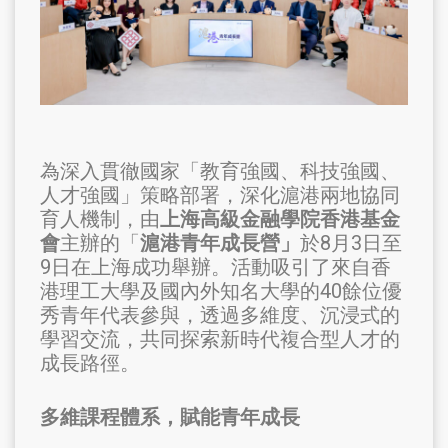
為深入貫徹國家「教育強國、科技強國、
人才強國」策略部署，深化滬港兩地協同
育人機制，由
上海高級金融學院香港基金
會
主辦的「
滬港青年成長營」
於8月3日至
9日在上海成功舉辦。活動吸引了來自香
港理工大學及國內外知名大學的40餘位優
秀青年代表參與，透過多維度、沉浸式的
學習交流，共同探索新時代複合型人才的
成長路徑。
多維課程體系，賦能青年成長