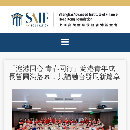
Skip
to
content
「滬港同心 青春同行」滬港青年成
長營圓滿落幕，共譜融合發展新篇章