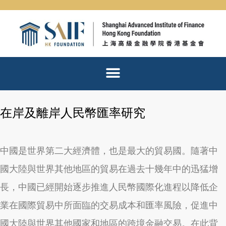
Skip
to
content
在岸及離岸人民幣匯率研究
中國是世界第二大經濟體，也是最大的貿易國。隨著中
國大陸與世界其他地區的貿易在過去十幾年中的迅猛增
長，中國已經開始逐步推進人民幣國際化進程以降低企
業在國際貿易中所面臨的交易成本和匯率風險，促進中
國大陸與世界其他國家和地區的跨境金融交易。在此背